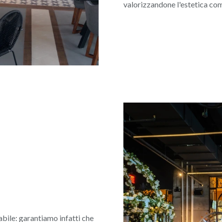
valorizzandone l'estetica co
abile: garantiamo infatti che