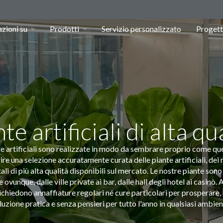
zioni su
Prodotti
Servizio personalizzato
Progett
te artificiali di alta qu
te artificiali sono realizzate in modo da sembrare proprio come que
rire una selezione accuratamente curata delle piante artificiali, dei 
li di più alta qualità disponibili sul mercato. Le nostre piante sono p
 ovunque, dalle ville private ai bar, dalle hall degli hotel ai casinò. 
ichiedono annaffiature regolari né cure particolari per prosperare, 
luzione pratica e senza pensieri per tutto l'anno in qualsiasi ambien