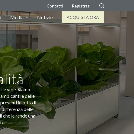
Contatti
Registrati
i
Media
Notizie
ACQUISTA ORA
alità
lle vere. Siamo
rampicanti e delle
resenti in tutto il
A differenza delle
il che le rende una
te.