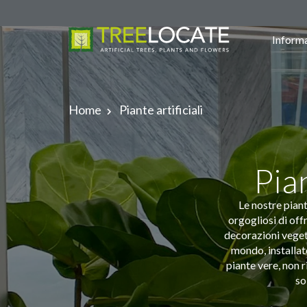
Informa
Home
Piante artificiali
Pian
Le nostre pian
orgogliosi di off
decorazioni vegeta
mondo, installate
piante vere, non r
so