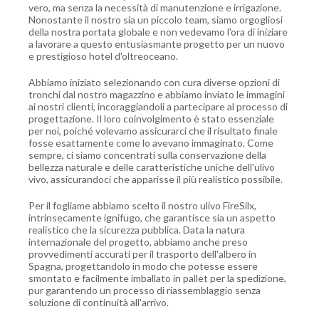
vero, ma senza la necessità di manutenzione e irrigazione.
Nonostante il nostro sia un piccolo team, siamo orgogliosi
della nostra portata globale e non vedevamo l'ora di iniziare
a lavorare a questo entusiasmante progetto per un nuovo
e prestigioso hotel d'oltreoceano.
Abbiamo iniziato selezionando con cura diverse opzioni di
tronchi dal nostro magazzino e abbiamo inviato le immagini
ai nostri clienti, incoraggiandoli a partecipare al processo di
progettazione. Il loro coinvolgimento è stato essenziale
per noi, poiché volevamo assicurarci che il risultato finale
fosse esattamente come lo avevano immaginato. Come
sempre, ci siamo concentrati sulla conservazione della
bellezza naturale e delle caratteristiche uniche dell'ulivo
vivo, assicurandoci che apparisse il più realistico possibile.
Per il fogliame abbiamo scelto il nostro ulivo FireSilx,
intrinsecamente ignifugo, che garantisce sia un aspetto
realistico che la sicurezza pubblica. Data la natura
internazionale del progetto, abbiamo anche preso
provvedimenti accurati per il trasporto dell'albero in
Spagna, progettandolo in modo che potesse essere
smontato e facilmente imballato in pallet per la spedizione,
pur garantendo un processo di riassemblaggio senza
soluzione di continuità all'arrivo.